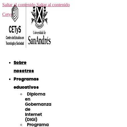
Saltar al contenido
Saltar al contenido
Cetys
Sobre
nosotros
Programas
educativos
Diploma
en
Gobernanza
de
Internet
(DiGI)
Programa