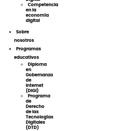
Competencia
en la
economía
digital
Sobre
nosotros
Programas
educativos
Diploma
en
Gobernanza
de
Internet
(DiGI)
Programa
de
Derecho
de las
Tecnologías
Digitales
(DTD)