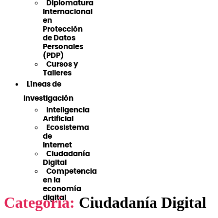
Diplomatura
Internacional
en
Protección
de Datos
Personales
(PDP)
Cursos y
Talleres
Líneas de
Investigación
Inteligencia
Artificial
Ecosistema
de
Internet
Ciudadanía
Digital
Competencia
en la
economía
Categoría:
Ciudadanía Digital
digital