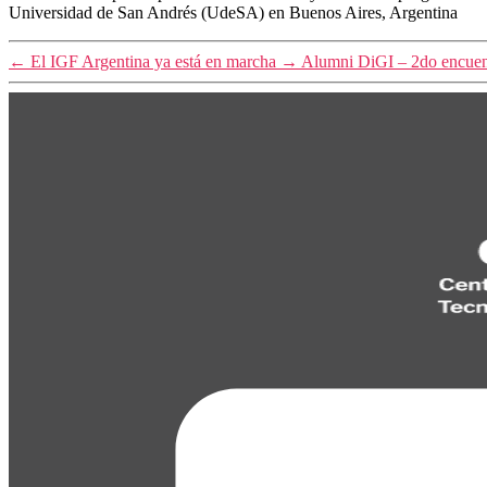
Universidad de San Andrés (UdeSA) en Buenos Aires, Argentina
←
El IGF Argentina ya está en marcha
→
Alumni DiGI – 2do encuent