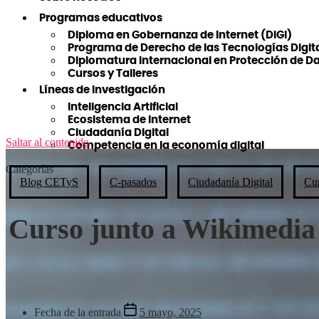
Programas educativos
Diploma en Gobernanza de Internet (DiGI)
Programa de Derecho de las Tecnologías Digit
Diplomatura Internacional en Protección de D
Cursos y Talleres
Líneas de Investigación
Inteligencia Artificial
Ecosistema de Internet
Ciudadanía Digital
Saltar al contenido
Competencia en la economía digital
Categorías
Blog CETyS
C-pasados
Ciudadanía Digital
Cur
Curso junto a Wikimedia A
Fecha de la entrada
5 mayo, 2025