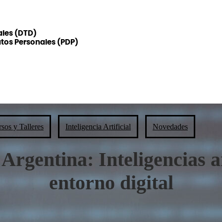
ales (DTD)
atos Personales (PDP)
sos y Talleres
Inteligencia Artificial
Novedades
rgentina: Inteligencias art
entorno digital