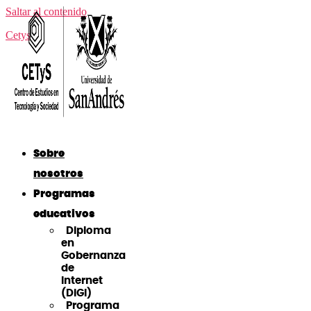
Saltar al contenido
Cetys
Sobre
nosotros
Programas
educativos
Diploma
en
Gobernanza
de
Internet
(DiGI)
Programa