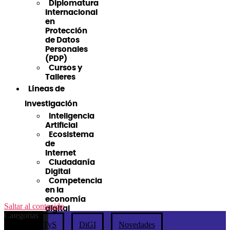
Diplomatura
Internacional
en
Protección
de Datos
Personales
(PDP)
Cursos y
Talleres
Líneas de
Investigación
Inteligencia
Artificial
Ecosistema
de
Internet
Ciudadanía
Digital
Competencia
en la
economía
Saltar al contenido
digital
Categorías
Blog CETyS
DiGI
Novedades