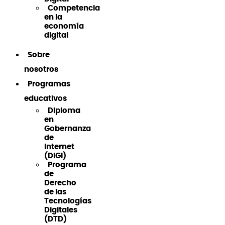
Competencia
en la
economía
digital
Sobre
nosotros
Programas
educativos
Diploma
en
Gobernanza
de
Internet
(DiGI)
Programa
de
Derecho
de las
Tecnologías
Digitales
(DTD)