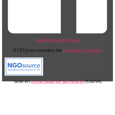
Linkedin
Instagram
Youtube
El CETyS es miembro del
Network of Centers
Sede en
Universidad de San Andrés
(UdeSA)