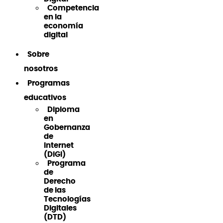
Competencia
en la
economía
digital
Sobre
nosotros
Programas
educativos
Diploma
en
Gobernanza
de
Internet
(DiGI)
Programa
de
Derecho
de las
Tecnologías
Digitales
(DTD)