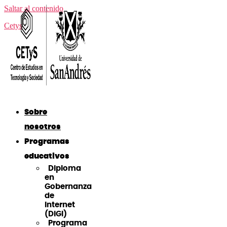
Saltar al contenido
Cetys
Sobre
nosotros
Programas
educativos
Diploma
en
Gobernanza
de
Internet
(DiGI)
Programa