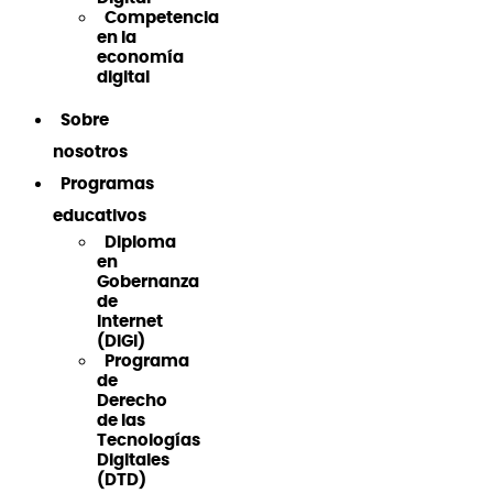
Competencia
en la
economía
digital
Sobre
nosotros
Programas
educativos
Diploma
en
Gobernanza
de
Internet
(DiGI)
Programa
de
Derecho
de las
Tecnologías
Digitales
(DTD)