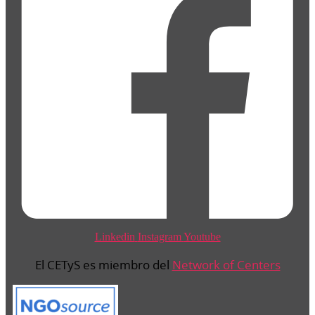
Linkedin
Instagram
Youtube
El CETyS es miembro del
Network of Centers