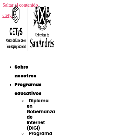
Saltar al contenido
Cetys
Sobre
nosotros
Programas
educativos
Diploma
en
Gobernanza
de
Internet
(DiGI)
Programa