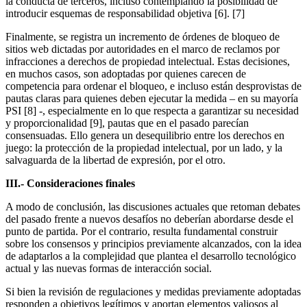
la conducta de terceros, incluso contemplando la posibilidad de
introducir esquemas de responsabilidad objetiva [6].
[7]
Finalmente, se registra un incremento de órdenes de bloqueo de
sitios web dictadas por autoridades en el marco de reclamos por
infracciones a derechos de propiedad intelectual. Estas decisiones,
en muchos casos, son adoptadas por quienes carecen de
competencia para ordenar el bloqueo, e incluso están desprovistas de
pautas claras para quienes deben ejecutar la medida – en su mayoría
PSI [8] -, especialmente en lo que respecta a garantizar su necesidad
y proporcionalidad [9], pautas que en el pasado parecían
consensuadas. Ello genera un desequilibrio entre los derechos en
juego: la protección de la propiedad intelectual, por un lado, y la
salvaguarda de la libertad de expresión, por el otro.
III.-
Consideraciones finales
A modo de conclusión, las discusiones actuales que retoman debates
del pasado frente a nuevos desafíos no deberían abordarse desde el
punto de partida. Por el contrario, resulta fundamental construir
sobre los consensos y principios previamente alcanzados, con la idea
de adaptarlos a la complejidad que plantea el desarrollo tecnológico
actual y las nuevas formas de interacción social.
Si bien la revisión de regulaciones y medidas previamente adoptadas
responden a objetivos legítimos y aportan elementos valiosos al