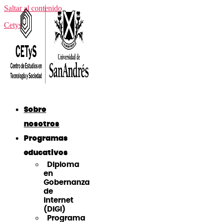
Saltar al contenido
Cetys
Sobre
nosotros
Programas
educativos
Diploma
en
Gobernanza
de
Internet
(DiGI)
Programa