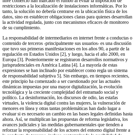
libre comercio han marcado el rumbo al evitar la imposición de
restricciones a la localización de instalaciones informáticas. Por lo
tanto, la solución no debería centrarse en la ubicación física de los
datos, sino en establecer obligaciones claras para quienes desarrollan
la actividad regulada, junto con mecanismos eficaces de monitoreo
de su cumplimiento.
La responsabilidad de intermediarios en internet frente a conductas o
contenido de terceros -principalmente sus usuarios- es una discusión
que tuvo sus primeras manifestaciones en los años 90, a partir de la
regulación en Estados Unidos [2], y luego, hacia el año 2000, en
Europa [3]
. Posteriormente se registraron desarrollos normativos y
jurisprudenciales en América Latina [4]. La mayoría de estas
expresiones se han inclinado por establecer como regla un sistema
de responsabilidad subjetiva 5]. Sin embargo, en tiempos recientes,
este principio ha comenzado a ser cuestionado por las actuales
dinámicas impuestas por una mayor digitalización, la evolución
tecnológica y la creciente complejidad del entramado social y
político. La desinformación, los discursos de odio, las estafas
virtuales, la violencia digital contra las mujeres, la vulneración de
menores en línea y otras tantas problemáticas han dado lugar a
evaluar si es necesario un cambio en las bases legales definidas hasta
ahora. Así, se multiplican las propuestas de reforma legislativa, los
avances judiciales y las medidas gubernamentales que tienden a
reforzar la responsabilidad de los actores del entorno digital frente a