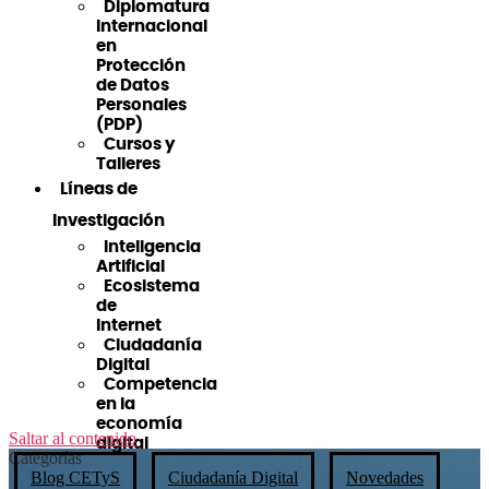
Diplomatura
Internacional
en
Protección
de Datos
Personales
(PDP)
Cursos y
Talleres
Líneas de
Investigación
Inteligencia
Artificial
Ecosistema
de
Internet
Ciudadanía
Digital
Competencia
en la
economía
Saltar al contenido
digital
Categorías
Blog CETyS
Ciudadanía Digital
Novedades