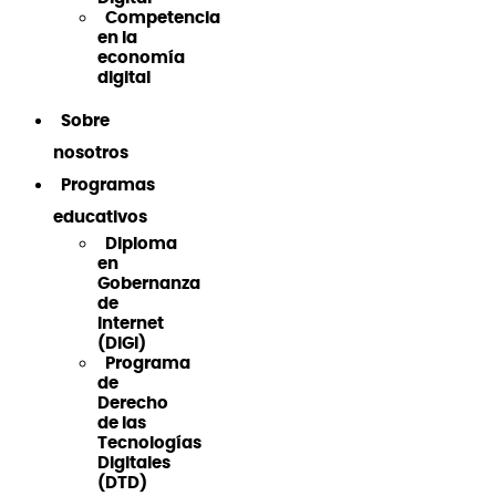
Competencia
en la
economía
digital
Sobre
nosotros
Programas
educativos
Diploma
en
Gobernanza
de
Internet
(DiGI)
Programa
de
Derecho
de las
Tecnologías
Digitales
(DTD)