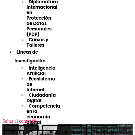
Diplomatura
Internacional
en
Protección
de Datos
Personales
(PDP)
Cursos y
Talleres
Líneas de
Investigación
Inteligencia
Artificial
Ecosistema
de
Internet
Ciudadanía
Digital
Competencia
en la
economía
Saltar al contenido
digital
Categorías
Blog CETyS
Ciudadanía Digital
Inteligencia