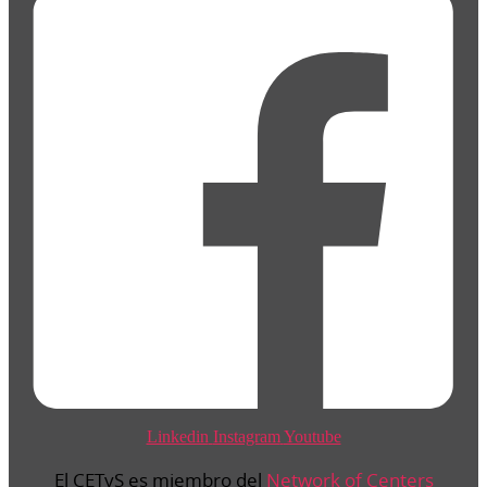
Linkedin
Instagram
Youtube
El CETyS es miembro del
Network of Centers