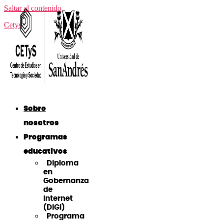
Saltar al contenido
Cetys
Sobre
nosotros
Programas
educativos
Diploma
en
Gobernanza
de
Internet
(DiGI)
Programa