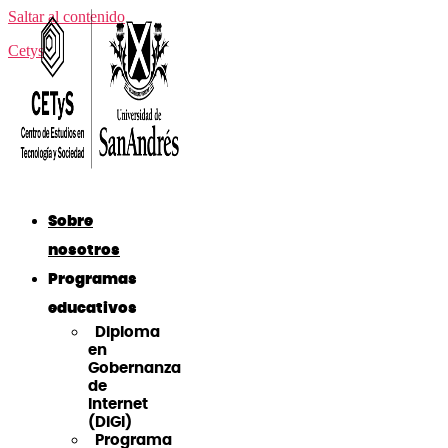
Saltar al contenido
Cetys
Sobre
nosotros
Programas
educativos
Diploma
en
Gobernanza
de
Internet
(DiGI)
Programa