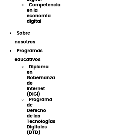
Competencia
en la
economía
digital
Sobre
nosotros
Programas
educativos
Diploma
en
Gobernanza
de
Internet
(DiGI)
Programa
de
Derecho
de las
Tecnologías
Digitales
(DTD)