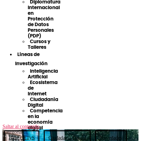
Diplomatura
Internacional
en
Protección
de Datos
Personales
(PDP)
Cursos y
Talleres
Líneas de
Investigación
Inteligencia
Artificial
Ecosistema
de
Internet
Ciudadanía
Digital
Competencia
en la
economía
Saltar al contenido
digital
Categorías
Blog CETyS
Ciudadanía Digital
Novedades