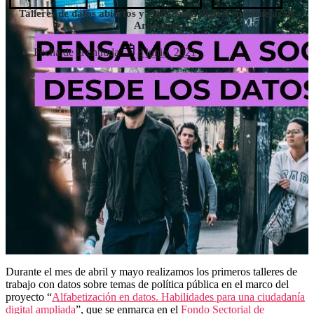
Talleres de datos abiertos y ciudadanía digital en escuelas de
Argentina
Fecha de la entrada
8 junio, 2021
Durante el mes de abril y mayo realizamos los primeros talleres de
trabajo con datos sobre temas de política pública en el marco del
proyecto “
Alfabetización en datos. Habilidades para una ciudadanía
digital ampliada
”, que se enmarca en el
Fondo Sectorial de