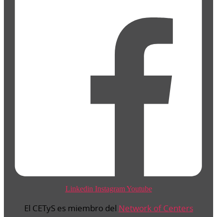
Linkedin
Instagram
Youtube
El CETyS es miembro del
Network of Centers