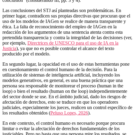
conclusión” (considerando III, pp. 3 y 4).
Las conclusiones del STJ así planteadas son problemáticas. En
primer lugar, contradicen sus propias directivas que procuran que el
uso de los modelos de IAGen se realice de manera transparente y
ética. La falta de reconocimiento del empleo de IAGen en la
redacción de los argumentos de una sentencia atenta contra esta
pretendida transparencia y contra la integridad de las decisiones (ver,
por ejemplo,
Directrices de UNESCO para el uso de IA en la
Justicia
), ya que no es posible controlar el alcance del texto
producido por el modelo.
En segundo lugar, la opacidad en el uso de estas herramientas pone
en cuestionamiento el control humano de la decisión. Para la
utilización de sistemas de inteligencia artificial, incluyendo los
modelos generativos, en general, es una buena práctica que una
persona sea responsable de monitorear el proceso (human in the
loop) o bien el resultado (human on the loop) independientemente
del sector donde se use. En el ámbito judicial, dado los riesgos de
afectación de derechos, esto se traduce en que los operadores
judiciales, especialmente los jueces, realicen un control específico de
los resultados obtenidos (
Peluso Lopes, 2026
).
En este contexto, el control humano es necesario porque procura
limitar o evitar la afectación de derechos fundamentales de los
justiciables. Pero no basta que una persona mire los resultados, se