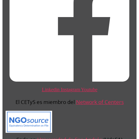
Linkedin
Instagram
Youtube
El CETyS es miembro del
Network of Centers