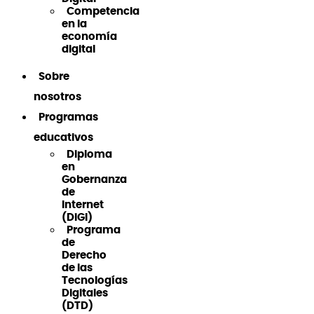
Competencia
en la
economía
digital
Sobre
nosotros
Programas
educativos
Diploma
en
Gobernanza
de
Internet
(DiGI)
Programa
de
Derecho
de las
Tecnologías
Digitales
(DTD)