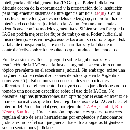
inteligencia artificial generativa (IAGen), el Poder Judicial ya
discutía acerca de la oportunidad y la preparación de la institución
para implementar sistemas de inteligencia artificial (
aquí
). Con la
masificación de los grandes modelos de lenguaje, se profundizó el
interés del ecosistema judicial en la IA, un término que tiende a
identificarse con los modelos generativos. Si bien se percibe que la
IAGen podría mejorar los flujos de trabajo en el Poder Judicial, al
mismo tiempo existen riesgos asociados a su uso como la opacidad,
la falta de transparencia, la excesiva confianza y la falta de un
control efectivo sobre los resultados que producen los modelos.
Frente a estos desafíos, la pregunta sobre la gobernanza y la
regulación de la IAGen en la Justicia argentina se convirtió en un
tópico prevalente en el ecosistema judicial. Sin embargo, existe una
fragmentación en estas discusiones debido a que en la Argentina
conviven 25 jurisdicciones con necesidades y capacidades
diferentes. Hasta el momento, la mayoría de las jurisdicciones no ha
tomado una posición específica sobre el uso de la IAGen. No
obstante, algunas jurisdicciones han optado por el establecimiento de
marcos normativos que tienden a regular el uso de la IAGen hacia el
interior del Poder Judicial (ver, por ejemplo:
CABA
,
Chubut
,
Rio
Negro
,
San Juan
). Una aclaración importante es que estos marcos
regulan el uso de estas herramientas por empleados y funcionarios
judiciales, no así el uso que puedan hacer los abogados litigantes en
sus presentaciones judiciales.