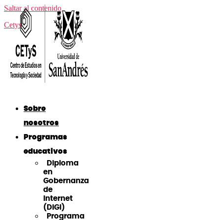
Saltar al contenido
Cetys
Sobre
nosotros
Programas
educativos
Diploma
en
Gobernanza
de
Internet
(DiGI)
Programa