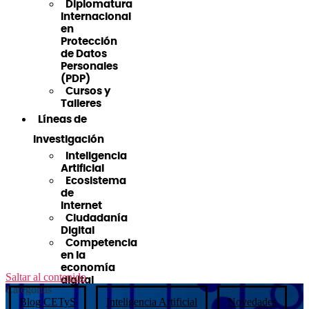
Diplomatura
Internacional
en
Protección
de Datos
Personales
(PDP)
Cursos y
Talleres
Líneas de
Investigación
Inteligencia
Artificial
Ecosistema
de
Internet
Ciudadanía
Digital
Competencia
en la
economía
Saltar al contenido
digital
Categorías
Blog CETyS
Inteligencia Artificial
Novedades