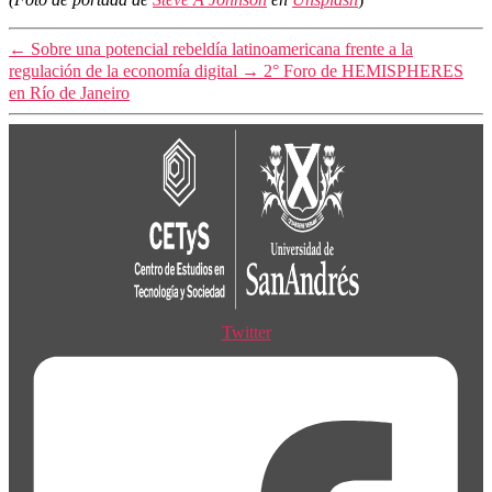
←
Sobre una potencial rebeldía latinoamericana frente a la
regulación de la economía digital
→
2° Foro de HEMISPHERES
en Río de Janeiro
Twitter