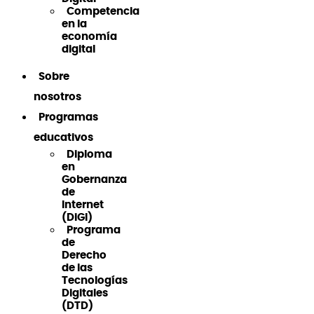
Competencia
en la
economía
digital
Sobre
nosotros
Programas
educativos
Diploma
en
Gobernanza
de
Internet
(DiGI)
Programa
de
Derecho
de las
Tecnologías
Digitales
(DTD)