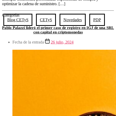
optimizar la cadena de suministro. […]
Categorías
Blog CETyS
CETyS
Novedades
PDP
Pablo Palazzi⁩ lideró el primer caso de registro en IGJ de una SRL
con capital en criptomonedas
Fecha de la entrada
26 julio, 2024