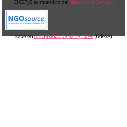
El CETyS es miembro del
Network of Centers
Sede en
Universidad de San Andrés
(UdeSA)