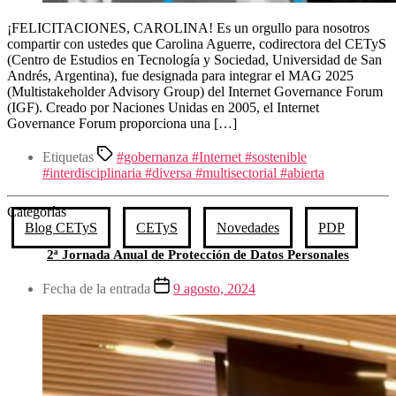
¡FELICITACIONES, CAROLINA! Es un orgullo para nosotros
compartir con ustedes que Carolina Aguerre, codirectora del CETyS
(Centro de Estudios en Tecnología y Sociedad, Universidad de San
Andrés, Argentina), fue designada para integrar el MAG 2025
(Multistakeholder Advisory Group) del Internet Governance Forum
(IGF). Creado por Naciones Unidas en 2005, el Internet
Governance Forum proporciona una […]
Etiquetas
#gobernanza #Internet #sostenible
#interdisciplinaria #diversa #multisectorial #abierta
Categorías
Blog CETyS
CETyS
Novedades
PDP
2ª Jornada Anual de Protección de Datos Personales
Fecha de la entrada
9 agosto, 2024