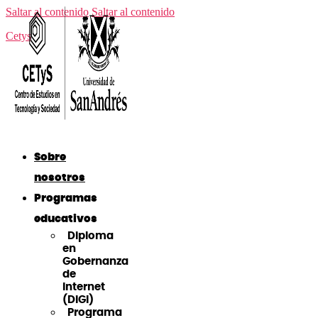
Saltar al contenido
Saltar al contenido
Cetys
Sobre
nosotros
Programas
educativos
Diploma
en
Gobernanza
de
Internet
(DiGI)
Programa