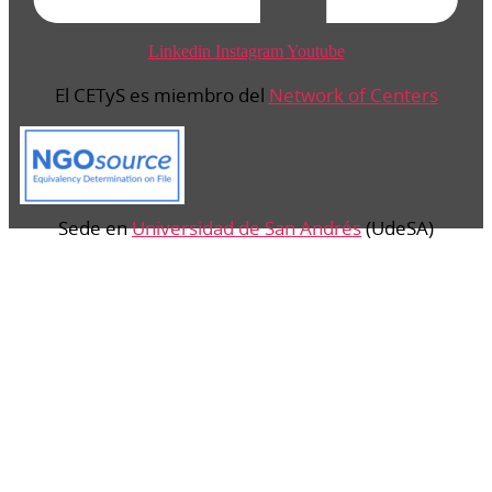
Linkedin
Instagram
Youtube
El CETyS es miembro del
Network of Centers
Sede en
Universidad de San Andrés
(UdeSA)