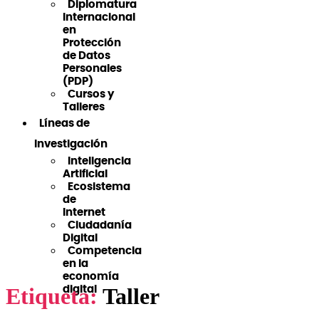
Diplomatura
Internacional
en
Protección
de Datos
Personales
(PDP)
Cursos y
Talleres
Líneas de
Investigación
Inteligencia
Artificial
Ecosistema
de
Internet
Ciudadanía
Digital
Competencia
en la
economía
Etiqueta:
Taller
digital