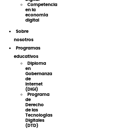
Competencia
en la
economía
digital
Sobre
nosotros
Programas
educativos
Diploma
en
Gobernanza
de
Internet
(DiGI)
Programa
de
Derecho
de las
Tecnologías
Digitales
(DTD)