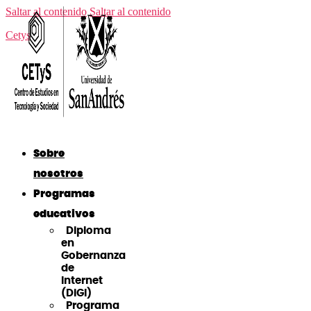
Saltar al contenido
Saltar al contenido
Cetys
Sobre
nosotros
Programas
educativos
Diploma
en
Gobernanza
de
Internet
(DiGI)
Programa