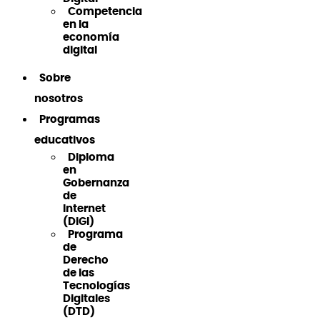
Competencia
en la
economía
digital
Sobre
nosotros
Programas
educativos
Diploma
en
Gobernanza
de
Internet
(DiGI)
Programa
de
Derecho
de las
Tecnologías
Digitales
(DTD)