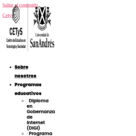
Saltar al contenido
Cetys
Sobre
nosotros
Programas
educativos
Diploma
en
Gobernanza
de
Internet
(DiGI)
Programa