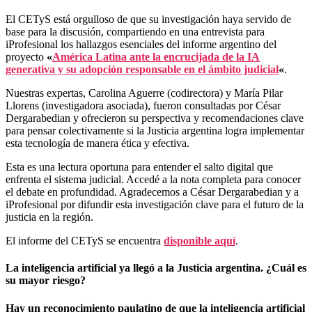
El CETyS está orgulloso de que su investigación haya servido de
base para la discusión, compartiendo en una entrevista para
iProfesional los hallazgos esenciales del informe argentino del
proyecto
«
América Latina ante la encrucijada de la IA
generativa y su adopción responsable en el ámbito judicial
«
.
Nuestras expertas, Carolina Aguerre (codirectora) y María Pilar
Llorens (investigadora asociada), fueron consultadas por César
Dergarabedian y ofrecieron su perspectiva y recomendaciones clave
para pensar colectivamente si la Justicia argentina logra implementar
esta tecnología de manera ética y efectiva.
Esta es una lectura oportuna para entender el salto digital que
enfrenta el sistema judicial. Accedé a la nota completa para conocer
el debate en profundidad. Agradecemos a César Dergarabedian y a
iProfesional por difundir esta investigación clave para el futuro de la
justicia en la región.
El informe del CETyS se encuentra
disponible aquí
.
La inteligencia artificial ya llegó a la Justicia argentina. ¿Cuál es
su mayor riesgo?
Hay un reconocimiento paulatino de que la inteligencia artificial