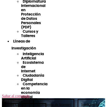
Diplomatura
Internacional
en
Protección
de Datos
Personales
(PDP)
Cursos y
Talleres
Líneas de
Investigación
Inteligencia
Artificial
Ecosistema
de
Internet
Ciudadanía
Digital
Competencia
en la
economía
Saltar al contenido
digital
Categorías
Blog CETyS
Ecosistema de Internet
Inteligencia