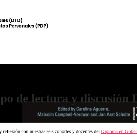
ales (DTD)
atos Personales (PDP)
po de lectura y discusión 
y reflexión con nuestras seis cohortes y docentes del
Diploma en Gobern