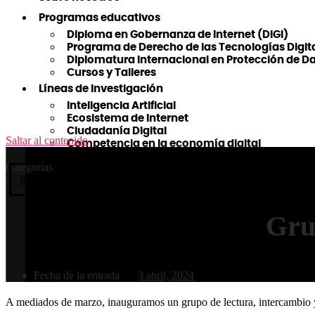
Programas educativos
Diploma en Gobernanza de Internet (DiGI)
Programa de Derecho de las Tecnologías Digit
Diplomatura Internacional en Protección de D
Cursos y Talleres
Líneas de Investigación
Inteligencia Artificial
Ecosistema de Internet
Ciudadanía Digital
Saltar al contenido
Competencia en la economía digital
Categorías
Blog CETyS
DiGI
Novedades
Gru
Fecha de la entrada
3 abril, 2024
A mediados de marzo, inauguramos
un grupo de lectura, intercambio 