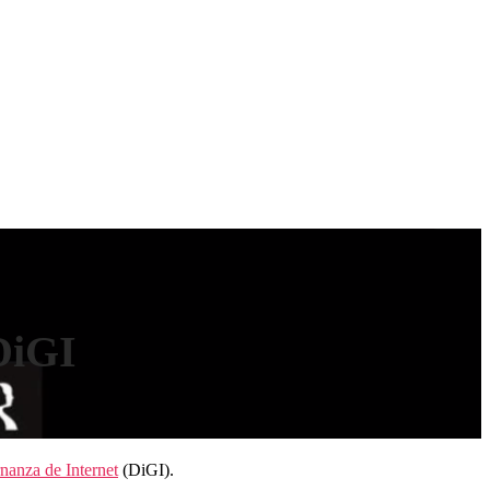
DiGI
anza de Internet
(DiGI).