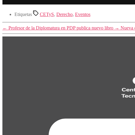
Etiquetas
CETyS
,
Derecho
,
Eventos
←
Profesor de la Diplomatura en PDP publica nuevo libro
→
Nueva e