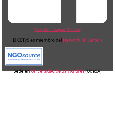
Linkedin
Instagram
Youtube
El CETyS es miembro del
Network of Centers
Sede en
Universidad de San Andrés
(UdeSA)