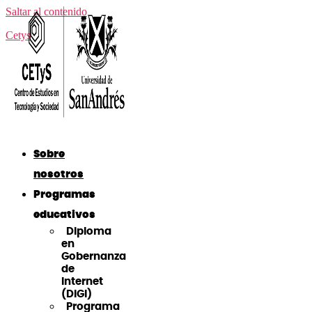
Saltar al contenido
Cetys
Sobre
nosotros
Programas
educativos
Diploma
en
Gobernanza
de
Internet
(DiGI)
Programa