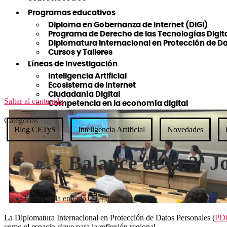
Programas educativos
Diploma en Gobernanza de Internet (DiGI)
Programa de Derecho de las Tecnologías Digit
Diplomatura Internacional en Protección de D
Cursos y Talleres
Líneas de Investigación
Inteligencia Artificial
Ecosistema de Internet
Ciudadanía Digital
Saltar al contenido
Competencia en la economía digital
Categorías
Blog CETyS
Inteligencia Artificial
Novedades
Balance de la 3ª 
Fecha de la entrada
4 diciembre, 2025
La Diplomatura Internacional en Protección de Datos Personales (
PD
como el espacio clave para la reflexión regional.