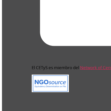
El CETyS es miembro del
Network of Cen