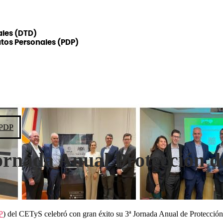
ales (DTD)
atos Personales (PDP)
PDP
Jornada Anual Protección d
P
)
del CETyS celebró con gran éxito su 3ª Jornada Anual de Protección