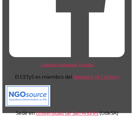
Linkedin
Instagram
Youtube
El CETyS es miembro del
Network of Centers
Sede en
Universidad de San Andrés
(UdeSA)