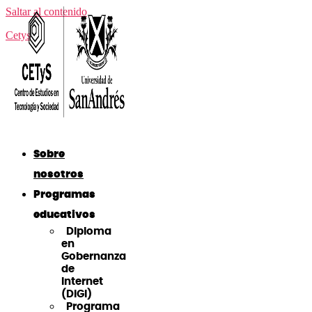
Saltar al contenido
Cetys
Sobre
nosotros
Programas
educativos
Diploma
en
Gobernanza
de
Internet
(DiGI)
Programa