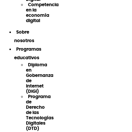
Competencia
en la
economía
digital
Sobre
nosotros
Programas
educativos
Diploma
en
Gobernanza
de
Internet
(DiGI)
Programa
de
Derecho
de las
Tecnologías
Digitales
(DTD)