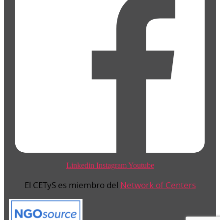
Linkedin
Instagram
Youtube
El CETyS es miembro del
Network of Centers