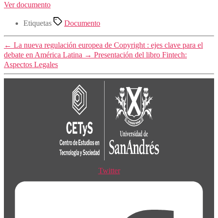
Ver documento
Etiquetas
Documento
←
La nueva regulación europea de Copyright : ejes clave para el
debate en América Latina
→
Presentación del libro Fintech:
Aspectos Legales
Twitter