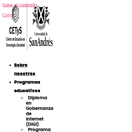
Saltar al contenido
Cetys
Sobre
nosotros
Programas
educativos
Diploma
en
Gobernanza
de
Internet
(DiGI)
Programa