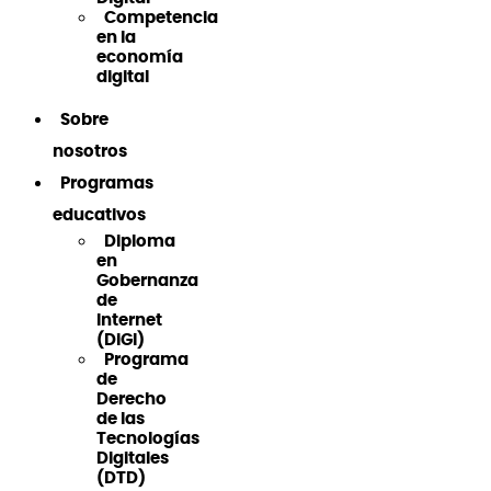
Competencia
en la
economía
digital
Sobre
nosotros
Programas
educativos
Diploma
en
Gobernanza
de
Internet
(DiGI)
Programa
de
Derecho
de las
Tecnologías
Digitales
(DTD)